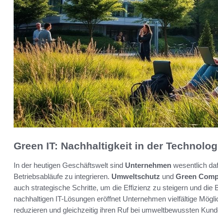
Green IT: Nachhaltigkeit in der Technolo
In der heutigen Geschäftswelt sind
Unternehmen
wesentlich dafü
Betriebsabläufe zu integrieren.
Umweltschutz
und
Green Comp
auch strategische Schritte, um die Effizienz zu steigern und di
nachhaltigen IT-Lösungen eröffnet Unternehmen vielfältige Mögl
reduzieren und gleichzeitig ihren Ruf bei umweltbewussten Kund