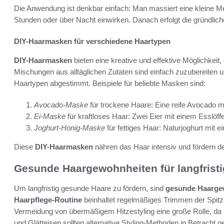
Die Anwendung ist denkbar einfach: Man massiert eine kleine Men
Stunden oder über Nacht einwirken. Danach erfolgt die gründl
DIY-Haarmasken für verschiedene Haartypen
DIY-Haarmasken
bieten eine kreative und effektive Möglichkeit
Mischungen aus alltäglichen Zutaten sind einfach zuzubereiten u
Haartypen abgestimmt. Beispiele für beliebte Masken sind:
Avocado-Maske
für trockene Haare: Eine reife Avocado m
Ei-Maske
für kraftloses Haar: Zwei Eier mit einem Esslöffe
Joghurt-Honig-Maske
für fettiges Haar: Naturjoghurt mit 
Diese
DIY-Haarmasken
nähren das Haar intensiv und fördern d
Gesunde Haargewohnheiten für langfrist
Um langfristig gesunde Haare zu fördern, sind
gesunde Haarge
Haarpflege-Routine
beinhaltet regelmäßiges Trimmen der Spitz
Vermeidung von übermäßigem Hitzestyling eine große Rolle, da 
und Glätteisen sollten alternative Styling-Methoden in Betrach