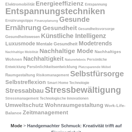
Energieeffizienz
Elektromobilität
Entspannung
Entspannungstechniken
Gesunde
Ernährungstipps
Finanzplanung
Ernährung
Gesundheit
Gesundheitsvorsorge
Künstliche Intelligenz
Gesundheitswesen
Modetrends
Luxusmode
Mentale Gesundheit
Nachhaltige Mode
Nachhaltiges
Nachhaltige Mobilität
Nachhaltigkeit
Wohnen
Persönliche
Naturerlebnis
Entwicklung
Persönlichkeitsentwicklung
Platzsparende Möbel
Selbstfürsorge
Raumgestaltung
Risikomanagement
Selbstreflexion
Smart Home Technologie
Stressbewältigung
Stressabbau
Stressmanagement
Technologische Innovationen
Wohnraumgestaltung
Umweltschutz
Work-Life-
Zeitmanagement
Balance
Mode
>
Handgemachter Schmuck: Kreativität trifft auf