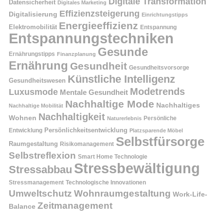
Digitale Transformation
Datensicherheit
Digitales Marketing
Effizienzsteigerung
Digitalisierung
Einrichtungstipps
Energieeffizienz
Elektromobilität
Entspannung
Entspannungstechniken
Gesunde
Ernährungstipps
Finanzplanung
Ernährung
Gesundheit
Gesundheitsvorsorge
Künstliche Intelligenz
Gesundheitswesen
Modetrends
Luxusmode
Mentale Gesundheit
Nachhaltige Mode
Nachhaltiges
Nachhaltige Mobilität
Nachhaltigkeit
Wohnen
Persönliche
Naturerlebnis
Entwicklung
Persönlichkeitsentwicklung
Platzsparende Möbel
Selbstfürsorge
Raumgestaltung
Risikomanagement
Selbstreflexion
Smart Home Technologie
Stressbewältigung
Stressabbau
Stressmanagement
Technologische Innovationen
Wohnraumgestaltung
Umweltschutz
Work-Life-
Zeitmanagement
Balance