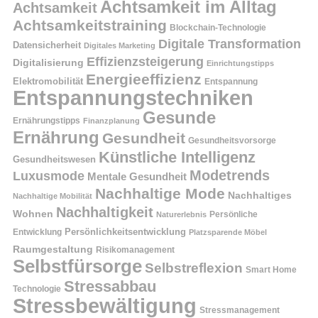
Achtsamkeit im Alltag
Achtsamkeit
Achtsamkeitstraining
Blockchain-Technologie
Digitale Transformation
Datensicherheit
Digitales Marketing
Effizienzsteigerung
Digitalisierung
Einrichtungstipps
Energieeffizienz
Elektromobilität
Entspannung
Entspannungstechniken
Gesunde
Ernährungstipps
Finanzplanung
Ernährung
Gesundheit
Gesundheitsvorsorge
Künstliche Intelligenz
Gesundheitswesen
Modetrends
Luxusmode
Mentale Gesundheit
Nachhaltige Mode
Nachhaltiges
Nachhaltige Mobilität
Nachhaltigkeit
Wohnen
Persönliche
Naturerlebnis
Entwicklung
Persönlichkeitsentwicklung
Platzsparende Möbel
Raumgestaltung
Risikomanagement
Selbstfürsorge
Selbstreflexion
Smart Home
Stressabbau
Technologie
Stressbewältigung
Stressmanagement