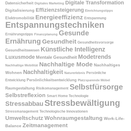
Digitale Transformation
Datensicherheit
Digitales Marketing
Effizienzsteigerung
Digitalisierung
Einrichtungstipps
Energieeffizienz
Elektromobilität
Entspannung
Entspannungstechniken
Gesunde
Ernährungstipps
Finanzplanung
Ernährung
Gesundheit
Gesundheitsvorsorge
Künstliche Intelligenz
Gesundheitswesen
Modetrends
Luxusmode
Mentale Gesundheit
Nachhaltige Mode
Nachhaltiges
Nachhaltige Mobilität
Nachhaltigkeit
Wohnen
Persönliche
Naturerlebnis
Entwicklung
Persönlichkeitsentwicklung
Platzsparende Möbel
Selbstfürsorge
Raumgestaltung
Risikomanagement
Selbstreflexion
Smart Home Technologie
Stressbewältigung
Stressabbau
Stressmanagement
Technologische Innovationen
Wohnraumgestaltung
Umweltschutz
Work-Life-
Zeitmanagement
Balance