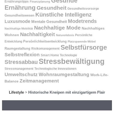
Gesunde
Ernährungstipps
Finanzplanung
Ernährung
Gesundheit
Gesundheitsvorsorge
Künstliche Intelligenz
Gesundheitswesen
Modetrends
Luxusmode
Mentale Gesundheit
Nachhaltige Mode
Nachhaltiges
Nachhaltige Mobilität
Nachhaltigkeit
Wohnen
Persönliche
Naturerlebnis
Entwicklung
Persönlichkeitsentwicklung
Platzsparende Möbel
Selbstfürsorge
Raumgestaltung
Risikomanagement
Selbstreflexion
Smart Home Technologie
Stressbewältigung
Stressabbau
Stressmanagement
Technologische Innovationen
Wohnraumgestaltung
Umweltschutz
Work-Life-
Zeitmanagement
Balance
Lifestyle
>
Historische Kneipen mit einzigartigem Flair