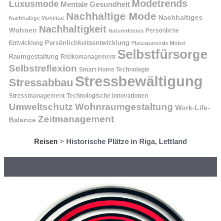
Modetrends
Luxusmode
Mentale Gesundheit
Nachhaltige Mode
Nachhaltiges
Nachhaltige Mobilität
Nachhaltigkeit
Wohnen
Persönliche
Naturerlebnis
Entwicklung
Persönlichkeitsentwicklung
Platzsparende Möbel
Selbstfürsorge
Raumgestaltung
Risikomanagement
Selbstreflexion
Smart Home Technologie
Stressbewältigung
Stressabbau
Stressmanagement
Technologische Innovationen
Wohnraumgestaltung
Umweltschutz
Work-Life-
Zeitmanagement
Balance
Reisen
>
Historische Plätze in Riga, Lettland