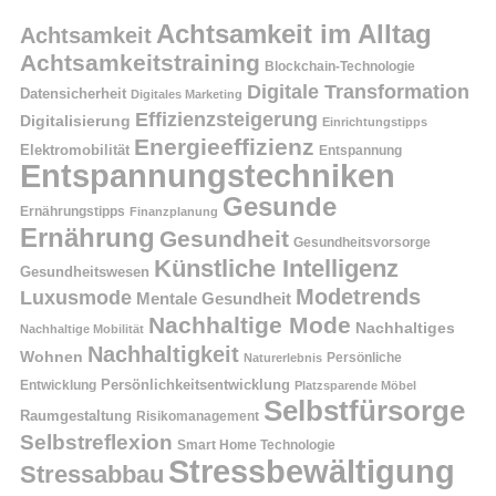
Achtsamkeit im Alltag
Achtsamkeit
Achtsamkeitstraining
Blockchain-Technologie
Digitale Transformation
Datensicherheit
Digitales Marketing
Effizienzsteigerung
Digitalisierung
Einrichtungstipps
Energieeffizienz
Elektromobilität
Entspannung
Entspannungstechniken
Gesunde
Ernährungstipps
Finanzplanung
Ernährung
Gesundheit
Gesundheitsvorsorge
Künstliche Intelligenz
Gesundheitswesen
Modetrends
Luxusmode
Mentale Gesundheit
Nachhaltige Mode
Nachhaltiges
Nachhaltige Mobilität
Nachhaltigkeit
Wohnen
Persönliche
Naturerlebnis
Entwicklung
Persönlichkeitsentwicklung
Platzsparende Möbel
Selbstfürsorge
Raumgestaltung
Risikomanagement
Selbstreflexion
Smart Home Technologie
Stressbewältigung
Stressabbau