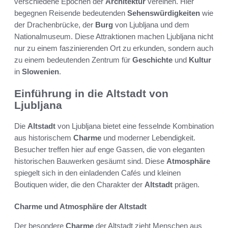
verschiedene Epochen der
Architektur
vereinen. Hier
begegnen Reisende bedeutenden
Sehenswürdigkeiten
wie
der Drachenbrücke, der
Burg
von Ljubljana und dem
Nationalmuseum. Diese Attraktionen machen Ljubljana nicht
nur zu einem faszinierenden Ort zu erkunden, sondern auch
zu einem bedeutenden Zentrum für
Geschichte
und
Kultur
in
Slowenien
.
Einführung in die Altstadt von
Ljubljana
Die
Altstadt
von Ljubljana bietet eine fesselnde Kombination
aus historischem
Charme
und moderner Lebendigkeit.
Besucher treffen hier auf enge Gassen, die von eleganten
historischen Bauwerken gesäumt sind. Diese
Atmosphäre
spiegelt sich in den einladenden Cafés und kleinen
Boutiquen wider, die den Charakter der
Altstadt
prägen.
Charme und Atmosphäre der Altstadt
Der besondere
Charme
der Altstadt zieht Menschen aus