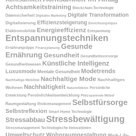
Achtsamkeitstraining
Blockchain-Technologie
Digitale Transformation
Datensicherheit
Digitales Marketing
Effizienzsteigerung
Digitalisierung
Einrichtungstipps
Energieeffizienz
Elektromobilität
Entspannung
Entspannungstechniken
Gesunde
Ernährungstipps
Finanzplanung
Ernährung
Gesundheit
Gesundheitsvorsorge
Künstliche Intelligenz
Gesundheitswesen
Modetrends
Luxusmode
Mentale Gesundheit
Nachhaltige Mode
Nachhaltiges
Nachhaltige Mobilität
Nachhaltigkeit
Wohnen
Persönliche
Naturerlebnis
Entwicklung
Persönlichkeitsentwicklung
Platzsparende Möbel
Selbstfürsorge
Raumgestaltung
Risikomanagement
Selbstreflexion
Smart Home Technologie
Stressbewältigung
Stressabbau
Stressmanagement
Technologische Innovationen
Wohnraumgestaltung
Umweltschutz
Work-Life-