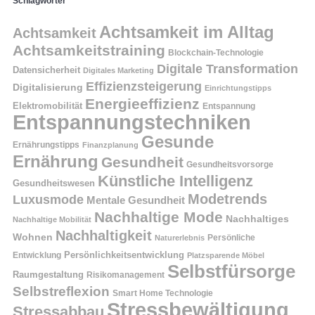
Schlagwörter
Achtsamkeit im Alltag
Achtsamkeit
Achtsamkeitstraining
Blockchain-Technologie
Digitale Transformation
Datensicherheit
Digitales Marketing
Effizienzsteigerung
Digitalisierung
Einrichtungstipps
Energieeffizienz
Elektromobilität
Entspannung
Entspannungstechniken
Gesunde
Ernährungstipps
Finanzplanung
Ernährung
Gesundheit
Gesundheitsvorsorge
Künstliche Intelligenz
Gesundheitswesen
Modetrends
Luxusmode
Mentale Gesundheit
Nachhaltige Mode
Nachhaltiges
Nachhaltige Mobilität
Nachhaltigkeit
Wohnen
Persönliche
Naturerlebnis
Entwicklung
Persönlichkeitsentwicklung
Platzsparende Möbel
Selbstfürsorge
Raumgestaltung
Risikomanagement
Selbstreflexion
Smart Home Technologie
Stressbewältigung
Stressabbau