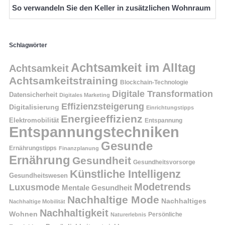
So verwandeln Sie den Keller in zusätzlichen Wohnraum
Schlagwörter
Achtsamkeit im Alltag
Achtsamkeit
Achtsamkeitstraining
Blockchain-Technologie
Digitale Transformation
Datensicherheit
Digitales Marketing
Effizienzsteigerung
Digitalisierung
Einrichtungstipps
Energieeffizienz
Elektromobilität
Entspannung
Entspannungstechniken
Gesunde
Ernährungstipps
Finanzplanung
Ernährung
Gesundheit
Gesundheitsvorsorge
Künstliche Intelligenz
Gesundheitswesen
Modetrends
Luxusmode
Mentale Gesundheit
Nachhaltige Mode
Nachhaltiges
Nachhaltige Mobilität
Nachhaltigkeit
Wohnen
Persönliche
Naturerlebnis