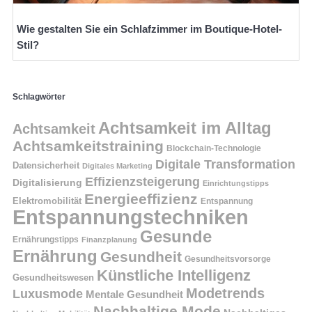
Wie gestalten Sie ein Schlafzimmer im Boutique-Hotel-
Stil?
Schlagwörter
Achtsamkeit im Alltag
Achtsamkeit
Achtsamkeitstraining
Blockchain-Technologie
Digitale Transformation
Datensicherheit
Digitales Marketing
Effizienzsteigerung
Digitalisierung
Einrichtungstipps
Energieeffizienz
Elektromobilität
Entspannung
Entspannungstechniken
Gesunde
Ernährungstipps
Finanzplanung
Ernährung
Gesundheit
Gesundheitsvorsorge
Künstliche Intelligenz
Gesundheitswesen
Modetrends
Luxusmode
Mentale Gesundheit
Nachhaltige Mode