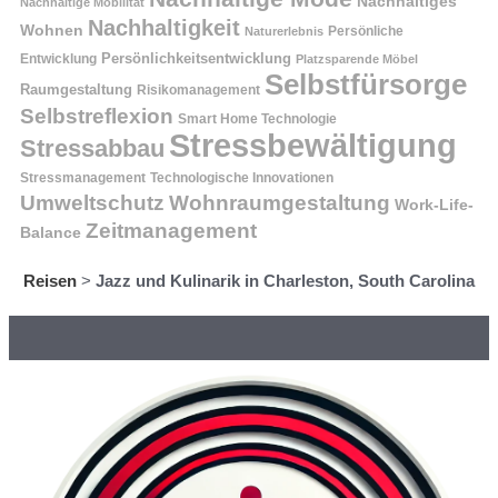
Nachhaltiges
Nachhaltige Mobilität
Nachhaltigkeit
Wohnen
Persönliche
Naturerlebnis
Entwicklung
Persönlichkeitsentwicklung
Platzsparende Möbel
Selbstfürsorge
Raumgestaltung
Risikomanagement
Selbstreflexion
Smart Home Technologie
Stressbewältigung
Stressabbau
Stressmanagement
Technologische Innovationen
Wohnraumgestaltung
Umweltschutz
Work-Life-
Zeitmanagement
Balance
Reisen
>
Jazz und Kulinarik in Charleston, South Carolina