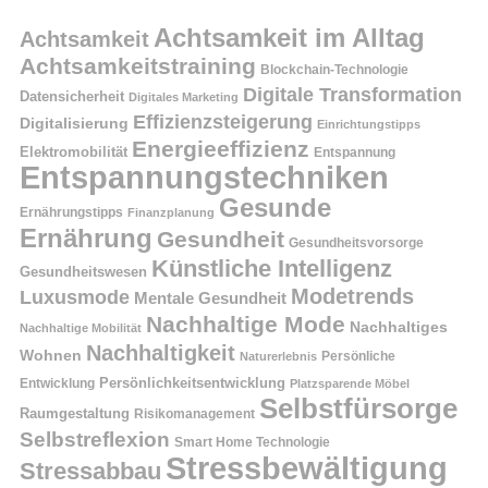
Achtsamkeit im Alltag
Achtsamkeit
Achtsamkeitstraining
Blockchain-Technologie
Digitale Transformation
Datensicherheit
Digitales Marketing
Effizienzsteigerung
Digitalisierung
Einrichtungstipps
Energieeffizienz
Elektromobilität
Entspannung
Entspannungstechniken
Gesunde
Ernährungstipps
Finanzplanung
Ernährung
Gesundheit
Gesundheitsvorsorge
Künstliche Intelligenz
Gesundheitswesen
Modetrends
Luxusmode
Mentale Gesundheit
Nachhaltige Mode
Nachhaltiges
Nachhaltige Mobilität
Nachhaltigkeit
Wohnen
Persönliche
Naturerlebnis
Entwicklung
Persönlichkeitsentwicklung
Platzsparende Möbel
Selbstfürsorge
Raumgestaltung
Risikomanagement
Selbstreflexion
Smart Home Technologie
Stressbewältigung
Stressabbau