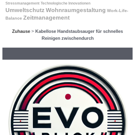
Stressmanagement
Technologische Innovationen
Wohnraumgestaltung
Umweltschutz
Work-Life-
Zeitmanagement
Balance
Zuhause
>
Kabellose Handstaubsauger für schnelles
Reinigen zwischendurch