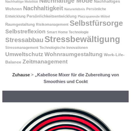
Nachhaltige Mode
Nachhaltiges
Nachhaltige Mobilität
Nachhaltigkeit
Wohnen
Persönliche
Naturerlebnis
Entwicklung
Persönlichkeitsentwicklung
Platzsparende Möbel
Selbstfürsorge
Raumgestaltung
Risikomanagement
Selbstreflexion
Smart Home Technologie
Stressbewältigung
Stressabbau
Stressmanagement
Technologische Innovationen
Wohnraumgestaltung
Umweltschutz
Work-Life-
Zeitmanagement
Balance
Zuhause
>
„Kabellose Mixer für die Zubereitung von
Smoothies und Cockt