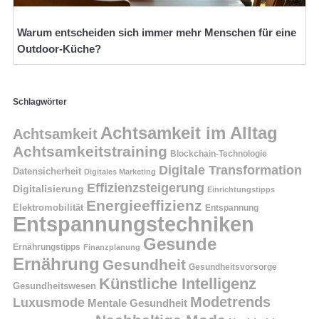
Warum entscheiden sich immer mehr Menschen für eine
Outdoor-Küche?
Schlagwörter
Achtsamkeit im Alltag
Achtsamkeit
Achtsamkeitstraining
Blockchain-Technologie
Digitale Transformation
Datensicherheit
Digitales Marketing
Effizienzsteigerung
Digitalisierung
Einrichtungstipps
Energieeffizienz
Elektromobilität
Entspannung
Entspannungstechniken
Gesunde
Ernährungstipps
Finanzplanung
Ernährung
Gesundheit
Gesundheitsvorsorge
Künstliche Intelligenz
Gesundheitswesen
Modetrends
Luxusmode
Mentale Gesundheit