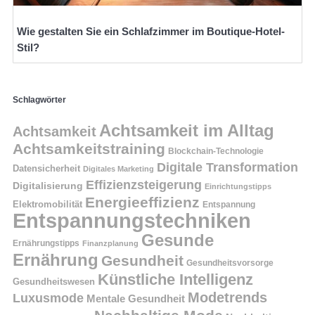
Wie gestalten Sie ein Schlafzimmer im Boutique-Hotel-
Stil?
Schlagwörter
Achtsamkeit im Alltag
Achtsamkeit
Achtsamkeitstraining
Blockchain-Technologie
Digitale Transformation
Datensicherheit
Digitales Marketing
Effizienzsteigerung
Digitalisierung
Einrichtungstipps
Energieeffizienz
Elektromobilität
Entspannung
Entspannungstechniken
Gesunde
Ernährungstipps
Finanzplanung
Ernährung
Gesundheit
Gesundheitsvorsorge
Künstliche Intelligenz
Gesundheitswesen
Modetrends
Luxusmode
Mentale Gesundheit