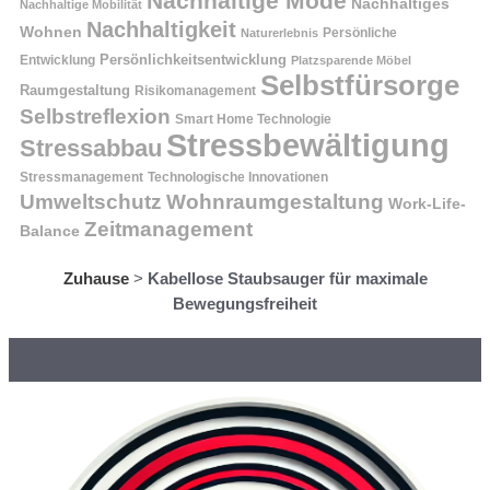
Nachhaltige Mode
Nachhaltiges
Nachhaltige Mobilität
Nachhaltigkeit
Wohnen
Persönliche
Naturerlebnis
Entwicklung
Persönlichkeitsentwicklung
Platzsparende Möbel
Selbstfürsorge
Raumgestaltung
Risikomanagement
Selbstreflexion
Smart Home Technologie
Stressbewältigung
Stressabbau
Stressmanagement
Technologische Innovationen
Wohnraumgestaltung
Umweltschutz
Work-Life-
Zeitmanagement
Balance
Zuhause
>
Kabellose Staubsauger für maximale
Bewegungsfreiheit