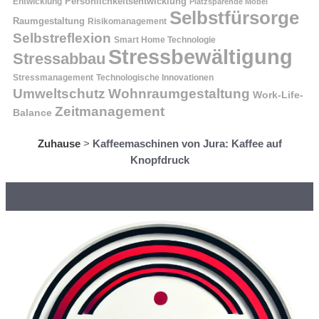
Entwicklung
Persönlichkeitsentwicklung
Platzsparende Möbel
Selbstfürsorge
Raumgestaltung
Risikomanagement
Selbstreflexion
Smart Home Technologie
Stressbewältigung
Stressabbau
Stressmanagement
Technologische Innovationen
Wohnraumgestaltung
Umweltschutz
Work-Life-
Zeitmanagement
Balance
Zuhause
>
Kaffeemaschinen von Jura: Kaffee auf
Knopfdruck