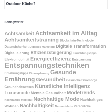
Outdoor-Küche?
Schlagwörter
Achtsamkeit im Alltag
Achtsamkeit
Achtsamkeitstraining
Blockchain-Technologie
Digitale Transformation
Datensicherheit
Digitales Marketing
Effizienzsteigerung
Digitalisierung
Einrichtungstipps
Energieeffizienz
Elektromobilität
Entspannung
Entspannungstechniken
Gesunde
Ernährungstipps
Finanzplanung
Ernährung
Gesundheit
Gesundheitsvorsorge
Künstliche Intelligenz
Gesundheitswesen
Modetrends
Luxusmode
Mentale Gesundheit
Nachhaltige Mode
Nachhaltiges
Nachhaltige Mobilität
Nachhaltigkeit
Wohnen
Persönliche
Naturerlebnis