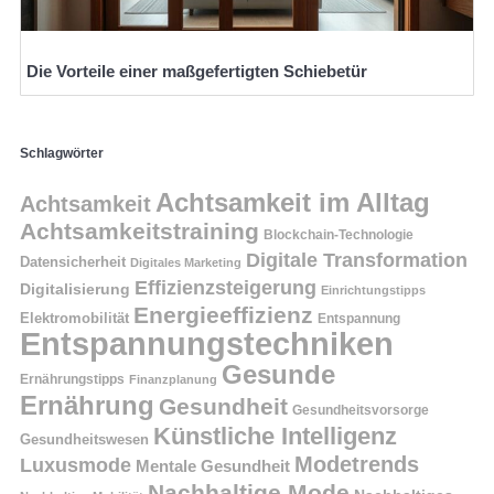
Die Vorteile einer maßgefertigten Schiebetür
Schlagwörter
Achtsamkeit im Alltag
Achtsamkeit
Achtsamkeitstraining
Blockchain-Technologie
Digitale Transformation
Datensicherheit
Digitales Marketing
Effizienzsteigerung
Digitalisierung
Einrichtungstipps
Energieeffizienz
Elektromobilität
Entspannung
Entspannungstechniken
Gesunde
Ernährungstipps
Finanzplanung
Ernährung
Gesundheit
Gesundheitsvorsorge
Künstliche Intelligenz
Gesundheitswesen
Modetrends
Luxusmode
Mentale Gesundheit
Nachhaltige Mode