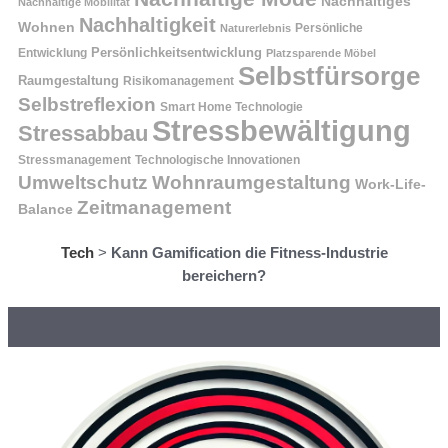
Nachhaltiges
Nachhaltige Mobilität
Nachhaltigkeit
Wohnen
Persönliche
Naturerlebnis
Entwicklung
Persönlichkeitsentwicklung
Platzsparende Möbel
Selbstfürsorge
Raumgestaltung
Risikomanagement
Selbstreflexion
Smart Home Technologie
Stressbewältigung
Stressabbau
Stressmanagement
Technologische Innovationen
Wohnraumgestaltung
Umweltschutz
Work-Life-
Zeitmanagement
Balance
Tech
>
Kann Gamification die Fitness-Industrie
bereichern?