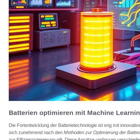
Batterien optimieren mit Machine Learni
Die Fortentwicklung der Batterietechnologie ist eng mit innovat
sich zunehmend nach den
Methoden zur Optimierung der Batteri
zur Effizienzsteigerung gilt. Diese Ansätze umfassen verschiede