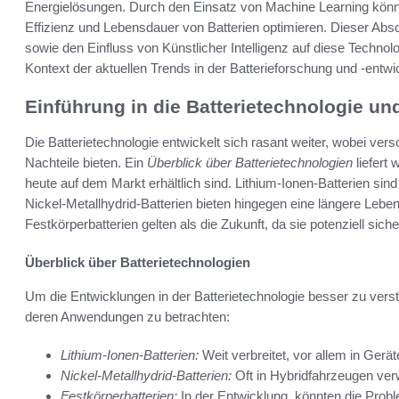
Energielösungen. Durch den Einsatz von Machine Learning kön
Effizienz und Lebensdauer von Batterien optimieren. Dieser Absc
sowie den Einfluss von Künstlicher Intelligenz auf diese Techn
Kontext der aktuellen Trends in der Batterieforschung und -entwi
Einführung in die Batterietechnologie u
Die Batterietechnologie entwickelt sich rasant weiter, wobei ver
Nachteile bieten. Ein
Überblick über Batterietechnologien
liefert 
heute auf dem Markt erhältlich sind. Lithium-Ionen-Batterien sind
Nickel-Metallhydrid-Batterien bieten hingegen eine längere Lebe
Festkörperbatterien gelten als die Zukunft, da sie potenziell sic
Überblick über Batterietechnologien
Um die Entwicklungen in der Batterietechnologie besser zu verste
deren Anwendungen zu betrachten:
Lithium-Ionen-Batterien:
Weit verbreitet, vor allem in Ger
Nickel-Metallhydrid-Batterien:
Oft in Hybridfahrzeugen verw
Festkörperbatterien:
In der Entwicklung, könnten die Prob