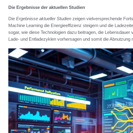
Die Ergebnisse der aktuellen Studien
Die
Ergebnisse aktueller Studien
zeigen vielversprechende Fort
Machine Learning die Energieeffizienz steigern und die Ladezei
sogar, wie diese Technologien dazu beitragen, die Lebensdauer v
Lade- und Entladezyklen vorhersagen und somit die Abnutzung r