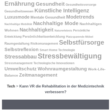
Ernährung
Gesundheit
Gesundheitsvorsorge
Künstliche Intelligenz
Gesundheitswesen
Modetrends
Luxusmode
Mentale Gesundheit
Nachhaltige Mode
Nachhaltiges
Nachhaltige Mobilität
Nachhaltigkeit
Wohnen
Persönliche
Naturerlebnis
Entwicklung
Persönlichkeitsentwicklung
Platzsparende Möbel
Selbstfürsorge
Raumgestaltung
Risikomanagement
Selbstreflexion
Smart Home Technologie
Stressbewältigung
Stressabbau
Stressmanagement
Technologische Innovationen
Wohnraumgestaltung
Umweltschutz
Work-Life-
Zeitmanagement
Balance
Tech
>
Kann VR die Rehabilitation in der Medizintechnik
verbessern?