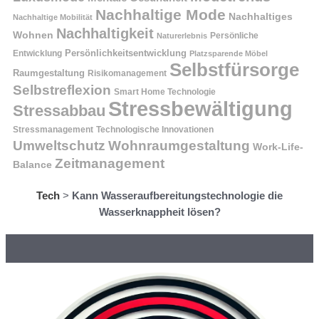
Nachhaltige Mode
Nachhaltiges
Nachhaltige Mobilität
Nachhaltigkeit
Wohnen
Persönliche
Naturerlebnis
Entwicklung
Persönlichkeitsentwicklung
Platzsparende Möbel
Selbstfürsorge
Raumgestaltung
Risikomanagement
Selbstreflexion
Smart Home Technologie
Stressbewältigung
Stressabbau
Stressmanagement
Technologische Innovationen
Wohnraumgestaltung
Umweltschutz
Work-Life-
Zeitmanagement
Balance
Tech
>
Kann Wasseraufbereitungstechnologie die
Wasserknappheit lösen?