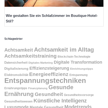
Wie gestalten Sie ein Schlafzimmer im Boutique-Hotel-
Stil?
Schlagwörter
Achtsamkeit im Alltag
Achtsamkeit
Achtsamkeitstraining
Blockchain-Technologie
Digitale Transformation
Datensicherheit
Digitales Marketing
Effizienzsteigerung
Digitalisierung
Einrichtungstipps
Energieeffizienz
Elektromobilität
Entspannung
Entspannungstechniken
Gesunde
Ernährungstipps
Finanzplanung
Ernährung
Gesundheit
Gesundheitsvorsorge
Künstliche Intelligenz
Gesundheitswesen
Modetrends
Luxusmode
Mentale Gesundheit