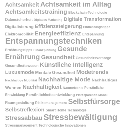
Achtsamkeit im Alltag
Achtsamkeit
Achtsamkeitstraining
Blockchain-Technologie
Digitale Transformation
Datensicherheit
Digitales Marketing
Effizienzsteigerung
Digitalisierung
Einrichtungstipps
Energieeffizienz
Elektromobilität
Entspannung
Entspannungstechniken
Gesunde
Ernährungstipps
Finanzplanung
Ernährung
Gesundheit
Gesundheitsvorsorge
Künstliche Intelligenz
Gesundheitswesen
Modetrends
Luxusmode
Mentale Gesundheit
Nachhaltige Mode
Nachhaltiges
Nachhaltige Mobilität
Nachhaltigkeit
Wohnen
Persönliche
Naturerlebnis
Entwicklung
Persönlichkeitsentwicklung
Platzsparende Möbel
Selbstfürsorge
Raumgestaltung
Risikomanagement
Selbstreflexion
Smart Home Technologie
Stressbewältigung
Stressabbau
Stressmanagement
Technologische Innovationen