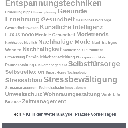
Entspannungstechniken
Gesunde
Ernährungstipps
Finanzplanung
Ernährung
Gesundheit
Gesundheitsvorsorge
Künstliche Intelligenz
Gesundheitswesen
Modetrends
Luxusmode
Mentale Gesundheit
Nachhaltige Mode
Nachhaltiges
Nachhaltige Mobilität
Nachhaltigkeit
Wohnen
Persönliche
Naturerlebnis
Entwicklung
Persönlichkeitsentwicklung
Platzsparende Möbel
Selbstfürsorge
Raumgestaltung
Risikomanagement
Selbstreflexion
Smart Home Technologie
Stressbewältigung
Stressabbau
Stressmanagement
Technologische Innovationen
Wohnraumgestaltung
Umweltschutz
Work-Life-
Zeitmanagement
Balance
Tech
>
KI in der Wetteranalyse: Präzise Vorhersagen