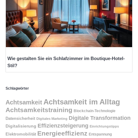
Wie gestalten Sie ein Schlafzimmer im Boutique-Hotel-
Stil?
Schlagwörter
Achtsamkeit im Alltag
Achtsamkeit
Achtsamkeitstraining
Blockchain-Technologie
Digitale Transformation
Datensicherheit
Digitales Marketing
Effizienzsteigerung
Digitalisierung
Einrichtungstipps
Energieeffizienz
Elektromobilität
Entspannung