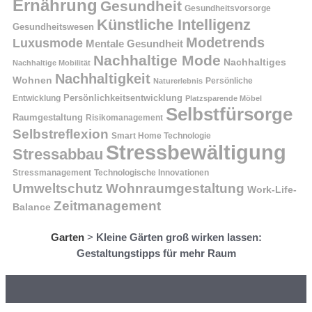
Ernährung
Gesundheit
Gesundheitsvorsorge
Künstliche Intelligenz
Gesundheitswesen
Modetrends
Luxusmode
Mentale Gesundheit
Nachhaltige Mode
Nachhaltiges
Nachhaltige Mobilität
Nachhaltigkeit
Wohnen
Persönliche
Naturerlebnis
Entwicklung
Persönlichkeitsentwicklung
Platzsparende Möbel
Selbstfürsorge
Raumgestaltung
Risikomanagement
Selbstreflexion
Smart Home Technologie
Stressbewältigung
Stressabbau
Stressmanagement
Technologische Innovationen
Wohnraumgestaltung
Umweltschutz
Work-Life-
Zeitmanagement
Balance
Garten
>
Kleine Gärten groß wirken lassen:
Gestaltungstipps für mehr Raum