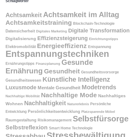
Schlagwörter
Achtsamkeit im Alltag
Achtsamkeit
Achtsamkeitstraining
Blockchain-Technologie
Digitale Transformation
Datensicherheit
Digitales Marketing
Effizienzsteigerung
Digitalisierung
Einrichtungstipps
Energieeffizienz
Elektromobilität
Entspannung
Entspannungstechniken
Gesunde
Ernährungstipps
Finanzplanung
Ernährung
Gesundheit
Gesundheitsvorsorge
Künstliche Intelligenz
Gesundheitswesen
Modetrends
Luxusmode
Mentale Gesundheit
Nachhaltige Mode
Nachhaltiges
Nachhaltige Mobilität
Nachhaltigkeit
Wohnen
Persönliche
Naturerlebnis
Entwicklung
Persönlichkeitsentwicklung
Platzsparende Möbel
Selbstfürsorge
Raumgestaltung
Risikomanagement
Selbstreflexion
Smart Home Technologie
Stressbewältigung
Stressabbau