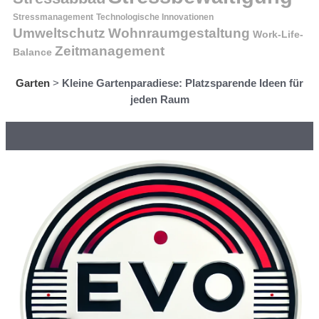
Stressmanagement
Technologische Innovationen
Wohnraumgestaltung
Umweltschutz
Work-Life-
Zeitmanagement
Balance
Garten
>
Kleine Gartenparadiese: Platzsparende Ideen für
jeden Raum