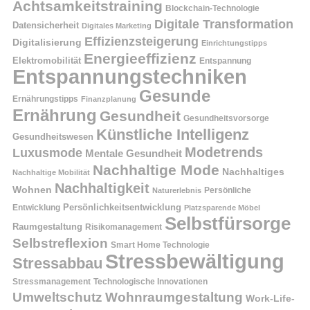
Achtsamkeitstraining
Blockchain-Technologie
Digitale Transformation
Datensicherheit
Digitales Marketing
Effizienzsteigerung
Digitalisierung
Einrichtungstipps
Energieeffizienz
Elektromobilität
Entspannung
Entspannungstechniken
Gesunde
Ernährungstipps
Finanzplanung
Ernährung
Gesundheit
Gesundheitsvorsorge
Künstliche Intelligenz
Gesundheitswesen
Modetrends
Luxusmode
Mentale Gesundheit
Nachhaltige Mode
Nachhaltiges
Nachhaltige Mobilität
Nachhaltigkeit
Wohnen
Persönliche
Naturerlebnis
Entwicklung
Persönlichkeitsentwicklung
Platzsparende Möbel
Selbstfürsorge
Raumgestaltung
Risikomanagement
Selbstreflexion
Smart Home Technologie
Stressbewältigung
Stressabbau
Stressmanagement
Technologische Innovationen
Wohnraumgestaltung
Umweltschutz
Work-Life-