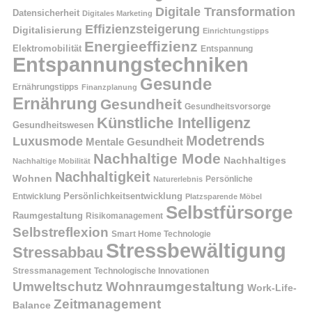
Digitale Transformation
Datensicherheit
Digitales Marketing
Effizienzsteigerung
Digitalisierung
Einrichtungstipps
Energieeffizienz
Elektromobilität
Entspannung
Entspannungstechniken
Gesunde
Ernährungstipps
Finanzplanung
Ernährung
Gesundheit
Gesundheitsvorsorge
Künstliche Intelligenz
Gesundheitswesen
Modetrends
Luxusmode
Mentale Gesundheit
Nachhaltige Mode
Nachhaltiges
Nachhaltige Mobilität
Nachhaltigkeit
Wohnen
Persönliche
Naturerlebnis
Entwicklung
Persönlichkeitsentwicklung
Platzsparende Möbel
Selbstfürsorge
Raumgestaltung
Risikomanagement
Selbstreflexion
Smart Home Technologie
Stressbewältigung
Stressabbau
Stressmanagement
Technologische Innovationen
Wohnraumgestaltung
Umweltschutz
Work-Life-
Zeitmanagement
Balance