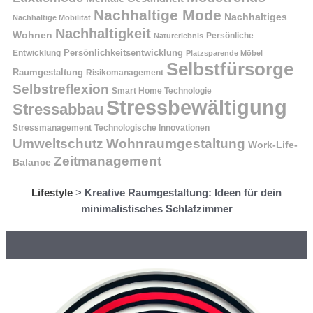
Nachhaltige Mode
Nachhaltiges
Nachhaltige Mobilität
Nachhaltigkeit
Wohnen
Persönliche
Naturerlebnis
Entwicklung
Persönlichkeitsentwicklung
Platzsparende Möbel
Selbstfürsorge
Raumgestaltung
Risikomanagement
Selbstreflexion
Smart Home Technologie
Stressbewältigung
Stressabbau
Stressmanagement
Technologische Innovationen
Wohnraumgestaltung
Umweltschutz
Work-Life-
Zeitmanagement
Balance
Lifestyle
>
Kreative Raumgestaltung: Ideen für dein
minimalistisches Schlafzimmer