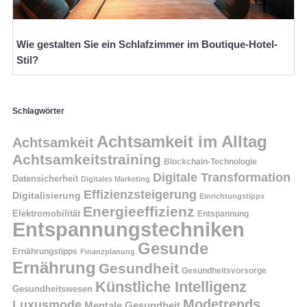
Wie gestalten Sie ein Schlafzimmer im Boutique-Hotel-
Stil?
Schlagwörter
Achtsamkeit im Alltag
Achtsamkeit
Achtsamkeitstraining
Blockchain-Technologie
Digitale Transformation
Datensicherheit
Digitales Marketing
Effizienzsteigerung
Digitalisierung
Einrichtungstipps
Energieeffizienz
Elektromobilität
Entspannung
Entspannungstechniken
Gesunde
Ernährungstipps
Finanzplanung
Ernährung
Gesundheit
Gesundheitsvorsorge
Künstliche Intelligenz
Gesundheitswesen
Modetrends
Luxusmode
Mentale Gesundheit