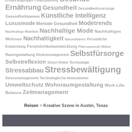
Ernährungstipps
Finanzplanung
Ernährung
Gesundheit
Gesundheitsvorsorge
Künstliche Intelligenz
Gesundheitswesen
Modetrends
Luxusmode
Mentale Gesundheit
Nachhaltige Mode
Nachhaltiges
Nachhaltige Mobilität
Nachhaltigkeit
Wohnen
Persönliche
Naturerlebnis
Entwicklung
Persönlichkeitsentwicklung
Platzsparende Möbel
Selbstfürsorge
Raumgestaltung
Risikomanagement
Selbstreflexion
Smart Home Technologie
Stressbewältigung
Stressabbau
Stressmanagement
Technologische Innovationen
Wohnraumgestaltung
Umweltschutz
Work-Life-
Zeitmanagement
Balance
Reisen
>
Kreative Szene in Austin, Texas