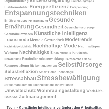
Effizienzsteigerung
Digitalisierung
Einrichtungstipps
Energieeffizienz
Elektromobilität
Entspannung
Entspannungstechniken
Gesunde
Ernährungstipps
Finanzplanung
Ernährung
Gesundheit
Gesundheitsvorsorge
Künstliche Intelligenz
Gesundheitswesen
Modetrends
Luxusmode
Mentale Gesundheit
Nachhaltige Mode
Nachhaltiges
Nachhaltige Mobilität
Nachhaltigkeit
Wohnen
Persönliche
Naturerlebnis
Entwicklung
Persönlichkeitsentwicklung
Platzsparende Möbel
Selbstfürsorge
Raumgestaltung
Risikomanagement
Selbstreflexion
Smart Home Technologie
Stressbewältigung
Stressabbau
Stressmanagement
Technologische Innovationen
Wohnraumgestaltung
Umweltschutz
Work-Life-
Zeitmanagement
Balance
Tech
>
Künstliche Intelligenz verändert den Arbeitsalltag