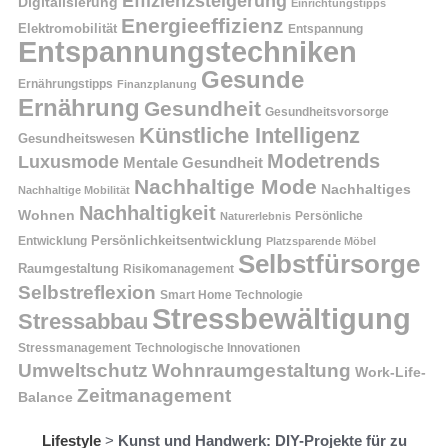
Effizienzsteigerung
Digitalisierung
Einrichtungstipps
Energieeffizienz
Elektromobilität
Entspannung
Entspannungstechniken
Gesunde
Ernährungstipps
Finanzplanung
Ernährung
Gesundheit
Gesundheitsvorsorge
Künstliche Intelligenz
Gesundheitswesen
Modetrends
Luxusmode
Mentale Gesundheit
Nachhaltige Mode
Nachhaltiges
Nachhaltige Mobilität
Nachhaltigkeit
Wohnen
Persönliche
Naturerlebnis
Entwicklung
Persönlichkeitsentwicklung
Platzsparende Möbel
Selbstfürsorge
Raumgestaltung
Risikomanagement
Selbstreflexion
Smart Home Technologie
Stressbewältigung
Stressabbau
Stressmanagement
Technologische Innovationen
Wohnraumgestaltung
Umweltschutz
Work-Life-
Zeitmanagement
Balance
Lifestyle
>
Kunst und Handwerk: DIY-Projekte für zu