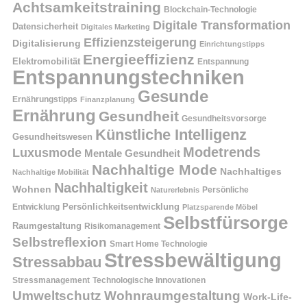
Achtsamkeitstraining
Blockchain-Technologie
Digitale Transformation
Datensicherheit
Digitales Marketing
Effizienzsteigerung
Digitalisierung
Einrichtungstipps
Energieeffizienz
Elektromobilität
Entspannung
Entspannungstechniken
Gesunde
Ernährungstipps
Finanzplanung
Ernährung
Gesundheit
Gesundheitsvorsorge
Künstliche Intelligenz
Gesundheitswesen
Modetrends
Luxusmode
Mentale Gesundheit
Nachhaltige Mode
Nachhaltiges
Nachhaltige Mobilität
Nachhaltigkeit
Wohnen
Persönliche
Naturerlebnis
Entwicklung
Persönlichkeitsentwicklung
Platzsparende Möbel
Selbstfürsorge
Raumgestaltung
Risikomanagement
Selbstreflexion
Smart Home Technologie
Stressbewältigung
Stressabbau
Stressmanagement
Technologische Innovationen
Wohnraumgestaltung
Umweltschutz
Work-Life-