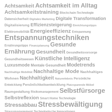
Achtsamkeit im Alltag
Achtsamkeit
Achtsamkeitstraining
Blockchain-Technologie
Digitale Transformation
Datensicherheit
Digitales Marketing
Effizienzsteigerung
Digitalisierung
Einrichtungstipps
Energieeffizienz
Elektromobilität
Entspannung
Entspannungstechniken
Gesunde
Ernährungstipps
Finanzplanung
Ernährung
Gesundheit
Gesundheitsvorsorge
Künstliche Intelligenz
Gesundheitswesen
Modetrends
Luxusmode
Mentale Gesundheit
Nachhaltige Mode
Nachhaltiges
Nachhaltige Mobilität
Nachhaltigkeit
Wohnen
Persönliche
Naturerlebnis
Entwicklung
Persönlichkeitsentwicklung
Platzsparende Möbel
Selbstfürsorge
Raumgestaltung
Risikomanagement
Selbstreflexion
Smart Home Technologie
Stressbewältigung
Stressabbau
Stressmanagement
Technologische Innovationen