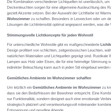
Die Kombination verschiedener Lichtquellen ist unerlässlich, u
Deckenleuchten sorgen für eine allgemeine Ausleuchtung des
gezielt Akzente setzen. Bei der Auswahl der Lichtfarbe ist Warm
Wohnzimmer
zu schaffen. Besonders in Leseecken oder um d
Lösungen die Lichtintensität optimal angepasst werden, was di
Stimmungsvolle Lichtkonzepte für jeden Wohnstil
Für unterschiedliche Wohnstile gibt es maßgeschneiderte
Licht
Design profitiert von schlichten, zeitgenössischen Leuchten, w
natürlichen Materialien und Lichtquellen geprägt sind. Rustika
Lampen aus Holz oder Eisen, die für eine heimelige Stimmung sor
indirekter Beleuchtung kann auch in jeden Stil eingebaut werde
Gemütliches Ambiente im Wohnzimmer schaffen
Um letztlich ein
Gemütliches Ambiente im Wohnzimmer
zu kre
dass sie den Bedürfnissen der Bewohner entspricht. Eine Kombin
nur Funktionalität, sondern designet auch eine emotionale Ver
strategisch platziert und verantwortungsvoll miteinander kombin
Entspannung und gesellige Abende.