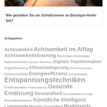
Wie gestalten Sie ein Schlafzimmer im Boutique-Hotel-
Stil?
Schlagwörter
Achtsamkeit im Alltag
Achtsamkeit
Achtsamkeitstraining
Blockchain-Technologie
Digitale Transformation
Datensicherheit
Digitales Marketing
Effizienzsteigerung
Digitalisierung
Einrichtungstipps
Energieeffizienz
Elektromobilität
Entspannung
Entspannungstechniken
Gesunde
Ernährungstipps
Finanzplanung
Ernährung
Gesundheit
Gesundheitsvorsorge
Künstliche Intelligenz
Gesundheitswesen
Modetrends
Luxusmode
Mentale Gesundheit