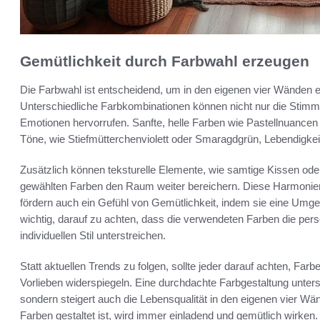
Gemütlichkeit durch Farbwahl erzeugen
Die Farbwahl ist entscheidend, um in den eigenen vier Wänden 
Unterschiedliche Farbkombinationen können nicht nur die Stim
Emotionen hervorrufen. Sanfte, helle Farben wie Pastellnuancen
Töne, wie Stiefmütterchenviolett oder Smaragdgrün, Lebendigkei
Zusätzlich können teksturelle Elemente, wie samtige Kissen ode
gewählten Farben den Raum weiter bereichern. Diese Harmonien t
fördern auch ein Gefühl von Gemütlichkeit, indem sie eine Umgeb
wichtig, darauf zu achten, dass die verwendeten Farben die pe
individuellen Stil unterstreichen.
Statt aktuellen Trends zu folgen, sollte jeder darauf achten, Far
Vorlieben widerspiegeln. Eine durchdachte Farbgestaltung unterst
sondern steigert auch die Lebensqualität in den eigenen vier Wä
Farben gestaltet ist, wird immer einladend und gemütlich wirken.