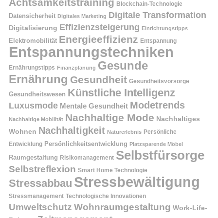
Achtsamkeitstraining
Blockchain-Technologie
Digitale Transformation
Datensicherheit
Digitales Marketing
Effizienzsteigerung
Digitalisierung
Einrichtungstipps
Energieeffizienz
Elektromobilität
Entspannung
Entspannungstechniken
Gesunde
Ernährungstipps
Finanzplanung
Ernährung
Gesundheit
Gesundheitsvorsorge
Künstliche Intelligenz
Gesundheitswesen
Modetrends
Luxusmode
Mentale Gesundheit
Nachhaltige Mode
Nachhaltiges
Nachhaltige Mobilität
Nachhaltigkeit
Wohnen
Persönliche
Naturerlebnis
Entwicklung
Persönlichkeitsentwicklung
Platzsparende Möbel
Selbstfürsorge
Raumgestaltung
Risikomanagement
Selbstreflexion
Smart Home Technologie
Stressbewältigung
Stressabbau
Stressmanagement
Technologische Innovationen
Wohnraumgestaltung
Umweltschutz
Work-Life-