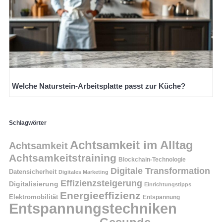
Welche Naturstein-Arbeitsplatte passt zur Küche?
Schlagwörter
Achtsamkeit im Alltag
Achtsamkeit
Achtsamkeitstraining
Blockchain-Technologie
Digitale Transformation
Datensicherheit
Digitales Marketing
Effizienzsteigerung
Digitalisierung
Einrichtungstipps
Energieeffizienz
Elektromobilität
Entspannung
Entspannungstechniken