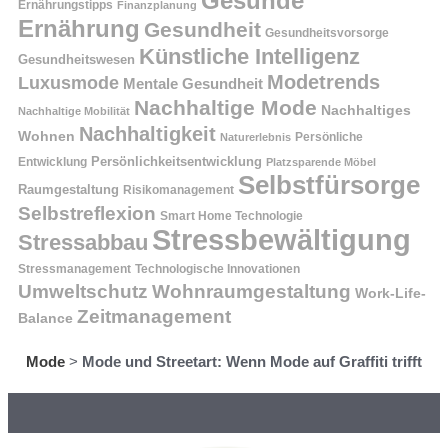
Gesunde
Ernährungstipps
Finanzplanung
Ernährung
Gesundheit
Gesundheitsvorsorge
Künstliche Intelligenz
Gesundheitswesen
Modetrends
Luxusmode
Mentale Gesundheit
Nachhaltige Mode
Nachhaltiges
Nachhaltige Mobilität
Nachhaltigkeit
Wohnen
Persönliche
Naturerlebnis
Entwicklung
Persönlichkeitsentwicklung
Platzsparende Möbel
Selbstfürsorge
Raumgestaltung
Risikomanagement
Selbstreflexion
Smart Home Technologie
Stressbewältigung
Stressabbau
Stressmanagement
Technologische Innovationen
Wohnraumgestaltung
Umweltschutz
Work-Life-
Zeitmanagement
Balance
Mode
>
Mode und Streetart: Wenn Mode auf Graffiti trifft