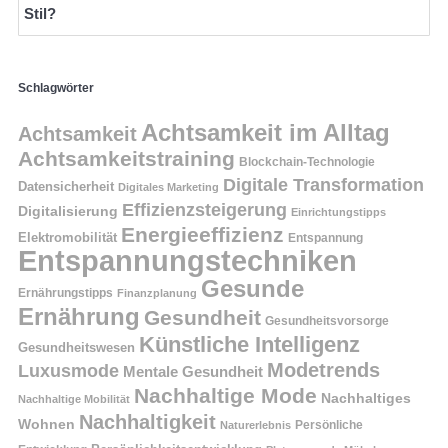
Stil?
Schlagwörter
Achtsamkeit im Alltag
Achtsamkeit
Achtsamkeitstraining
Blockchain-Technologie
Digitale Transformation
Datensicherheit
Digitales Marketing
Effizienzsteigerung
Digitalisierung
Einrichtungstipps
Energieeffizienz
Elektromobilität
Entspannung
Entspannungstechniken
Gesunde
Ernährungstipps
Finanzplanung
Ernährung
Gesundheit
Gesundheitsvorsorge
Künstliche Intelligenz
Gesundheitswesen
Modetrends
Luxusmode
Mentale Gesundheit
Nachhaltige Mode
Nachhaltiges
Nachhaltige Mobilität
Nachhaltigkeit
Wohnen
Persönliche
Naturerlebnis