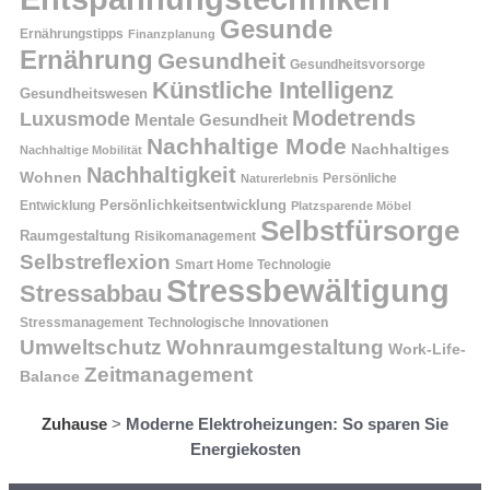
Gesunde
Ernährungstipps
Finanzplanung
Ernährung
Gesundheit
Gesundheitsvorsorge
Künstliche Intelligenz
Gesundheitswesen
Modetrends
Luxusmode
Mentale Gesundheit
Nachhaltige Mode
Nachhaltiges
Nachhaltige Mobilität
Nachhaltigkeit
Wohnen
Persönliche
Naturerlebnis
Entwicklung
Persönlichkeitsentwicklung
Platzsparende Möbel
Selbstfürsorge
Raumgestaltung
Risikomanagement
Selbstreflexion
Smart Home Technologie
Stressbewältigung
Stressabbau
Stressmanagement
Technologische Innovationen
Wohnraumgestaltung
Umweltschutz
Work-Life-
Zeitmanagement
Balance
Zuhause
>
Moderne Elektroheizungen: So sparen Sie
Energiekosten