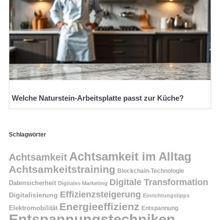
Welche Naturstein-Arbeitsplatte passt zur Küche?
Schlagwörter
Achtsamkeit im Alltag
Achtsamkeit
Achtsamkeitstraining
Blockchain-Technologie
Digitale Transformation
Datensicherheit
Digitales Marketing
Effizienzsteigerung
Digitalisierung
Einrichtungstipps
Energieeffizienz
Elektromobilität
Entspannung
Entspannungstechniken