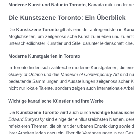
Moderne Kunst und Natur in Toronto
,
Kanada
miteinander ve
Die Kunstszene Toronto: Ein Überblick
Die
Kunstszene Toronto
gilt als eine der aufregendsten in
Kan
Möglichkeiten, um zeitgenössische Kunst zu erleben und zu en
unterschiedlichster Künstler und Stile, darunter leidenschaftliche
Moderne Kunstgalerien in Toronto
In Toronto finden sich zahlreiche moderne Kunstgalerien, die ein
Gallery of Ontario
und das
Museum of Contemporary Art
sind nu
bedeutende Sammlungen und Ausstellungen zeitgenössischer Ku
nicht nur lokale Talente, sondern zeigen auch internationale Arbei
Wichtige kanadische Künstler und ihre Werke
Die
Kunstszene Toronto
wird auch durch
wichtige kanadische
Edward Burtynsky
sind einige der einflussreichsten Namen, der
reflektieren Themen, die oft mit der urbanen Entwicklung sowie d
ihrer Arbeiten laden dazu ein, über die Veränderungen in der G