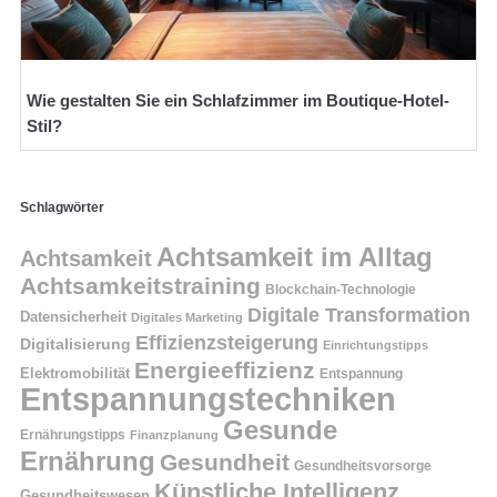
Wie gestalten Sie ein Schlafzimmer im Boutique-Hotel-
Stil?
Schlagwörter
Achtsamkeit im Alltag
Achtsamkeit
Achtsamkeitstraining
Blockchain-Technologie
Digitale Transformation
Datensicherheit
Digitales Marketing
Effizienzsteigerung
Digitalisierung
Einrichtungstipps
Energieeffizienz
Elektromobilität
Entspannung
Entspannungstechniken
Gesunde
Ernährungstipps
Finanzplanung
Ernährung
Gesundheit
Gesundheitsvorsorge
Künstliche Intelligenz
Gesundheitswesen