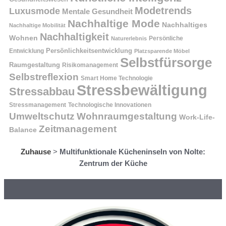
Modetrends
Luxusmode
Mentale Gesundheit
Nachhaltige Mode
Nachhaltiges
Nachhaltige Mobilität
Nachhaltigkeit
Wohnen
Persönliche
Naturerlebnis
Entwicklung
Persönlichkeitsentwicklung
Platzsparende Möbel
Selbstfürsorge
Raumgestaltung
Risikomanagement
Selbstreflexion
Smart Home Technologie
Stressbewältigung
Stressabbau
Stressmanagement
Technologische Innovationen
Wohnraumgestaltung
Umweltschutz
Work-Life-
Zeitmanagement
Balance
Zuhause
>
Multifunktionale Kücheninseln von Nolte:
Zentrum der Küche