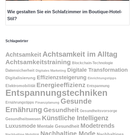
Wie gestalten Sie ein Schlafzimmer im Boutique-Hotel-
Stil?
Schlagwörter
Achtsamkeit im Alltag
Achtsamkeit
Achtsamkeitstraining
Blockchain-Technologie
Digitale Transformation
Datensicherheit
Digitales Marketing
Effizienzsteigerung
Digitalisierung
Einrichtungstipps
Energieeffizienz
Elektromobilität
Entspannung
Entspannungstechniken
Gesunde
Ernährungstipps
Finanzplanung
Ernährung
Gesundheit
Gesundheitsvorsorge
Künstliche Intelligenz
Gesundheitswesen
Modetrends
Luxusmode
Mentale Gesundheit
Nachhaltige Mode
Nachhaltiges
Nachhaltige Mobilität