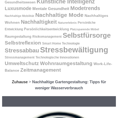
Künstliche Intelligenz
Gesundheitswesen
Modetrends
Luxusmode
Mentale Gesundheit
Nachhaltige Mode
Nachhaltiges
Nachhaltige Mobilität
Nachhaltigkeit
Wohnen
Persönliche
Naturerlebnis
Entwicklung
Persönlichkeitsentwicklung
Platzsparende Möbel
Selbstfürsorge
Raumgestaltung
Risikomanagement
Selbstreflexion
Smart Home Technologie
Stressbewältigung
Stressabbau
Stressmanagement
Technologische Innovationen
Wohnraumgestaltung
Umweltschutz
Work-Life-
Zeitmanagement
Balance
Zuhause
>
Nachhaltige Gartengestaltung: Tipps für
weniger Wasserverbrauch