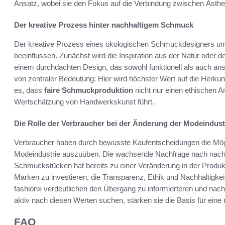
Ansatz, wobei sie den Fokus auf die Verbindung zwischen Ästhe
Der kreative Prozess hinter nachhaltigem Schmuck
Der kreative Prozess eines ökologischen Schmuckdesigners umf
beeinflussen. Zunächst wird die Inspiration aus der Natur oder de
einem durchdachten Design, das sowohl funktionell als auch ansp
von zentraler Bedeutung: Hier wird höchster Wert auf die Herk
es, dass
faire Schmuckproduktion
nicht nur einen ethischen A
Wertschätzung von Handwerkskunst führt.
Die Rolle der Verbraucher bei der Änderung der Modeindust
Verbraucher haben durch bewusste Kaufentscheidungen die Mögli
Modeindustrie auszuüben. Die wachsende Nachfrage nach nachh
Schmuckstücken hat bereits zu einer Veränderung in der Produkt
Marken zu investieren, die Transparenz, Ethik und Nachhaltigke
fashion» verdeutlichen den Übergang zu informierteren und nac
aktiv nach diesen Werten suchen, stärken sie die Basis für ein
FAQ