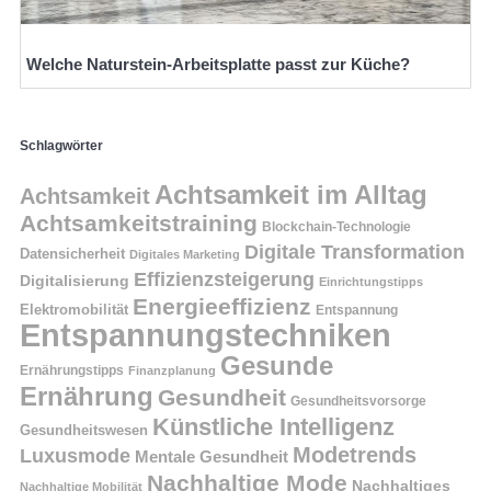
Welche Naturstein-Arbeitsplatte passt zur Küche?
Schlagwörter
Achtsamkeit im Alltag
Achtsamkeit
Achtsamkeitstraining
Blockchain-Technologie
Digitale Transformation
Datensicherheit
Digitales Marketing
Effizienzsteigerung
Digitalisierung
Einrichtungstipps
Energieeffizienz
Elektromobilität
Entspannung
Entspannungstechniken
Gesunde
Ernährungstipps
Finanzplanung
Ernährung
Gesundheit
Gesundheitsvorsorge
Künstliche Intelligenz
Gesundheitswesen
Modetrends
Luxusmode
Mentale Gesundheit
Nachhaltige Mode
Nachhaltiges
Nachhaltige Mobilität