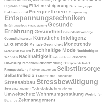
Datensicherheit
Digitales Marketing
Effizienzsteigerung
Digitalisierung
Einrichtungstipps
Energieeffizienz
Elektromobilität
Entspannung
Entspannungstechniken
Gesunde
Ernährungstipps
Finanzplanung
Ernährung
Gesundheit
Gesundheitsvorsorge
Künstliche Intelligenz
Gesundheitswesen
Modetrends
Luxusmode
Mentale Gesundheit
Nachhaltige Mode
Nachhaltiges
Nachhaltige Mobilität
Nachhaltigkeit
Wohnen
Persönliche
Naturerlebnis
Entwicklung
Persönlichkeitsentwicklung
Platzsparende Möbel
Selbstfürsorge
Raumgestaltung
Risikomanagement
Selbstreflexion
Smart Home Technologie
Stressbewältigung
Stressabbau
Stressmanagement
Technologische Innovationen
Wohnraumgestaltung
Umweltschutz
Work-Life-
Zeitmanagement
Balance