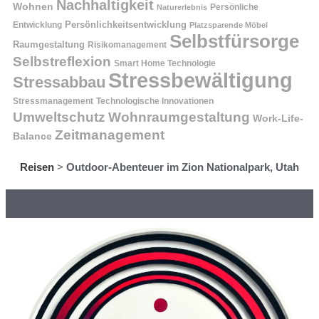
Nachhaltigkeit
Wohnen
Persönliche
Naturerlebnis
Entwicklung
Persönlichkeitsentwicklung
Platzsparende Möbel
Selbstfürsorge
Raumgestaltung
Risikomanagement
Selbstreflexion
Smart Home Technologie
Stressbewältigung
Stressabbau
Stressmanagement
Technologische Innovationen
Wohnraumgestaltung
Umweltschutz
Work-Life-
Zeitmanagement
Balance
Reisen
>
Outdoor-Abenteuer im Zion Nationalpark, Utah