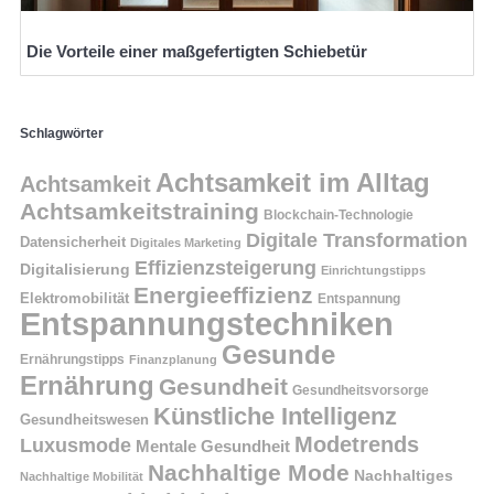
Die Vorteile einer maßgefertigten Schiebetür
Schlagwörter
Achtsamkeit im Alltag
Achtsamkeit
Achtsamkeitstraining
Blockchain-Technologie
Digitale Transformation
Datensicherheit
Digitales Marketing
Effizienzsteigerung
Digitalisierung
Einrichtungstipps
Energieeffizienz
Elektromobilität
Entspannung
Entspannungstechniken
Gesunde
Ernährungstipps
Finanzplanung
Ernährung
Gesundheit
Gesundheitsvorsorge
Künstliche Intelligenz
Gesundheitswesen
Modetrends
Luxusmode
Mentale Gesundheit
Nachhaltige Mode
Nachhaltiges
Nachhaltige Mobilität