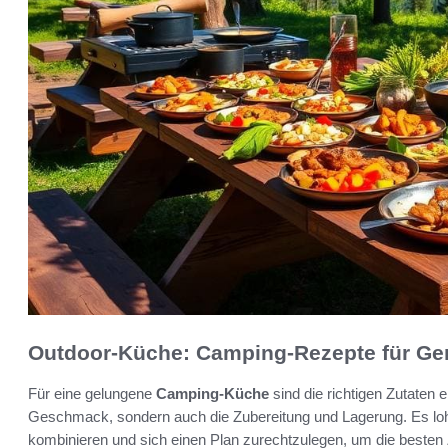
Outdoor-Küche: Camping-Rezepte für Ge
Für eine gelungene
Camping-Küche
sind die richtigen Zutaten 
Geschmack, sondern auch die Zubereitung und Lagerung. Es lohnt
kombinieren und sich einen Plan zurechtzulegen, um die besten 