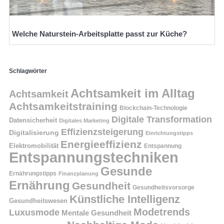
Welche Naturstein-Arbeitsplatte passt zur Küche?
Schlagwörter
Achtsamkeit im Alltag
Achtsamkeit
Achtsamkeitstraining
Blockchain-Technologie
Digitale Transformation
Datensicherheit
Digitales Marketing
Effizienzsteigerung
Digitalisierung
Einrichtungstipps
Energieeffizienz
Elektromobilität
Entspannung
Entspannungstechniken
Gesunde
Ernährungstipps
Finanzplanung
Ernährung
Gesundheit
Gesundheitsvorsorge
Künstliche Intelligenz
Gesundheitswesen
Modetrends
Luxusmode
Mentale Gesundheit