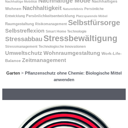
Nachhaltige Mode
Nachhaltiges
Nachhaltige Mobilität
Nachhaltigkeit
Wohnen
Persönliche
Naturerlebnis
Entwicklung
Persönlichkeitsentwicklung
Platzsparende Möbel
Selbstfürsorge
Raumgestaltung
Risikomanagement
Selbstreflexion
Smart Home Technologie
Stressbewältigung
Stressabbau
Stressmanagement
Technologische Innovationen
Wohnraumgestaltung
Umweltschutz
Work-Life-
Zeitmanagement
Balance
Garten
>
Pflanzenschutz ohne Chemie: Biologische Mittel
anwenden